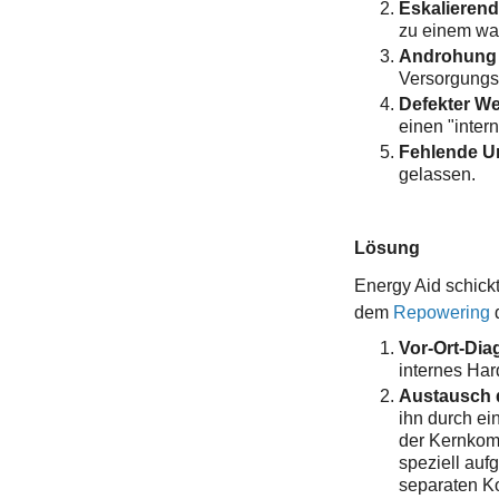
Eskalieren
zu einem wac
Androhung 
Versorgungs
Defekter We
einen "inter
Fehlende U
gelassen.
Lösung
Energy Aid schick
dem
Repowering
d
Vor-Ort-Dia
internes Ha
Austausch 
ihn durch e
der Kernkomp
speziell auf
separaten Ko