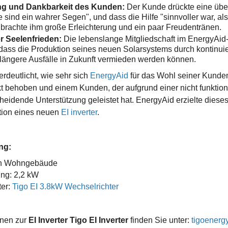
ng und Dankbarkeit des Kunden:
Der Kunde drückte eine übe
e sind ein wahrer Segen", und dass die Hilfe "sinnvoller war, al
rachte ihm große Erleichterung und ein paar Freudentränen.
er Seelenfrieden:
Die lebenslange Mitgliedschaft im EnergyA
dass die Produktion seines neuen Solarsystems durch kontinui
 längere Ausfälle in Zukunft vermieden werden können.
erdeutlicht, wie sehr sich
EnergyAid
für das Wohl seiner Kunden
t behoben und einem Kunden, der aufgrund einer nicht funktion
heidende Unterstützung geleistet hat. EnergyAid erzielte diese
lation eines neuen
EI inverter
.
ng:
n in Wohngebäude
ung: 2,2 kW
ter:
Tigo EI 3.8kW Wechselrichter
onen zur
EI Inverter Tigo EI Inverter
finden Sie unter:
tigoenerg