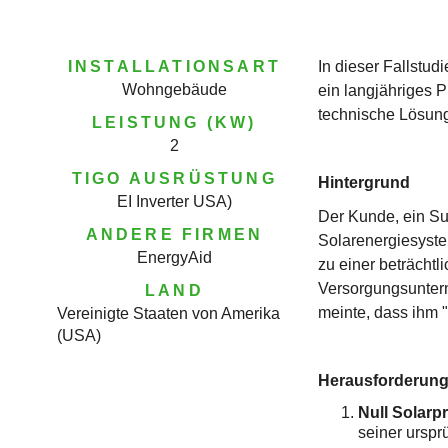
INSTALLATIONSART
In dieser Fallstu
Wohngebäude
ein langjähriges P
technische Lösung
LEISTUNG (KW)
2
TIGO AUSRÜSTUNG
Hintergrund
EI Inverter USA)
Der Kunde, ein Su
ANDERE FIRMEN
Solarenergiesystem
EnergyAid
zu einer beträchtl
Versorgungsuntern
LAND
meinte, dass ihm "
Vereinigte Staaten von Amerika
(USA)
Herausforderun
Null Solarp
seiner urspr