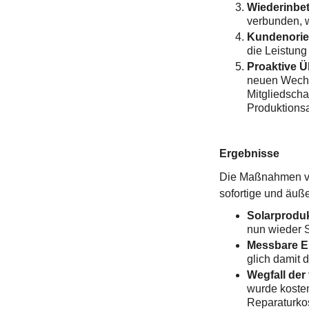
Wiederinbe
verbunden, w
Kundenorie
die Leistung
Proaktive 
neuen Wechse
Mitgliedschaf
Produktionsa
Ergebnisse
Die Maßnahmen von
sofortige und äuße
Solarproduk
nun wieder 
Messbare E
glich damit 
Wegfall der 
wurde kosten
Reparaturkos