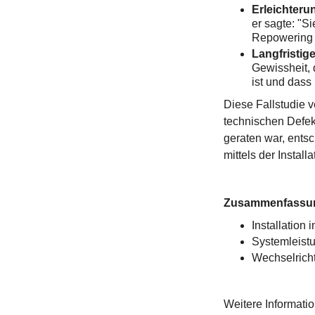
Erleichteru
er sagte: "Si
Repowering b
Langfristig
Gewissheit, 
ist und dass
Diese Fallstudie v
technischen Defek
geraten war, entsc
mittels der Instal
Zusammenfassu
Installatio
Systemleist
Wechselrich
Weitere Informati