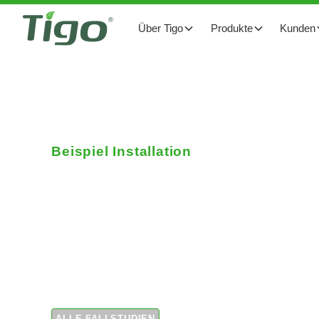
Über Tigo
Produkte
Kunden
Beispiel Installation
Repowering der Sola
finanzielle Entlastun
Anlagenbesitzers
ALLE FALLSTUDIEN