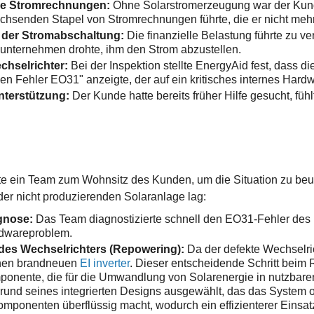
de Stromrechnungen:
Ohne Solarstromerzeugung war der Kund
hsenden Stapel von Stromrechnungen führte, die er nicht meh
der Stromabschaltung:
Die finanzielle Belastung führte zu 
unternehmen drohte, ihm den Strom abzustellen.
chselrichter:
Bei der Inspektion stellte EnergyAid fest, dass di
nen Fehler EO31" anzeigte, der auf ein kritisches internes Har
nterstützung:
Der Kunde hatte bereits früher Hilfe gesucht, füh
te ein Team zum Wohnsitz des Kunden, um die Situation zu beu
er nicht produzierenden Solaranlage lag:
gnose:
Das Team diagnostizierte schnell den EO31-Fehler des P
rdwareproblem.
des Wechselrichters (Repowering):
Da der defekte Wechselric
inen brandneuen
EI inverter
. Dieser entscheidende Schritt beim
onente, die für die Umwandlung von Solarenergie in nutzbaren
grund seines integrierten Designs ausgewählt, das das System o
mponenten überflüssig macht, wodurch ein effizienterer Einsatz