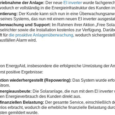
triebnahme der Anlage:
Der neue
EI inverter
wurde fachgerech
odurch er vollständig in die Energieinfrastruktur des Kunden in
ntierung:
Der Kunde kann sich nun in eine Überwachungsanwend
 seines Systems, das nun mit einem neuen EI inverter ausgestatte
Überwachung und Support:
Im Rahmen ihrer Aktion „Free Sola
lrichter sowie die Installation kostenlos zur Verfügung. Darüb
t für
die proaktive Anlagenüberwachung
, wodurch sichergestell
usfällen Alarm wird.
 EnergyAid, insbesondere die erfolgreiche Umrüstung der Anla
rst positive Ergebnisse:
tion wiederhergestellt (Repowering)
: Das System wurde erfo
Strom.
nergieausbeute:
Die Solaranlage, die nun mit dem EI inverter vo
den Energieverbrauch des Kunden direkt aus.
finanziellen Belastung:
Der gesamte Service, einschließlich 
los erbracht, wodurch die erhebliche finanzielle Belastung d
ten gemildert wurde.