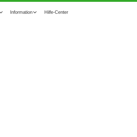
Information
Hilfe-Center
rproduktion und
g eines verwaisten