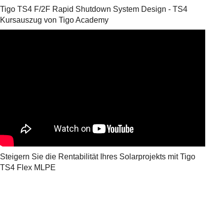
Tigo TS4 F/2F Rapid Shutdown System Design - TS4
Kursauszug von Tigo Academy
Steigern Sie die Rentabilität Ihres Solarprojekts mit Tigo
TS4 Flex MLPE