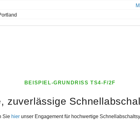
M
Portland
BEISPIEL-GRUNDRISS TS4-F/2F
e, zuverlässige Schnellabscha
n Sie
hier
unser Engagement für hochwertige Schnellabschalts