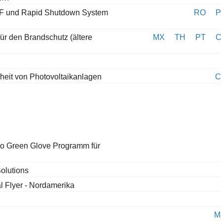
-2F und Rapid Shutdown System
RO
P
für den Brandschutz (ältere
MX
TH
PT
eit von Photovoltaikanlagen
C
Tigo Green Glove Programm für
olutions
l Flyer - Nordamerika
M