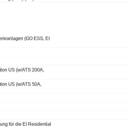
erieanlagen (GO ESS, EI
lution US (w/ATS 200A,
ution US (w/ATS 50A,
g für die EI Residential