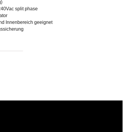
g)
40Vac split phase
ator
nd Innenbereich geeignet
gssicherung