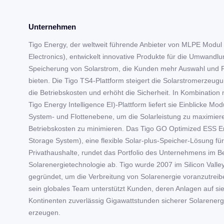
Unternehmen
Tigo Energy, der weltweit führende Anbieter von MLPE Modul
Electronics), entwickelt innovative Produkte für die Umwandl
Speicherung von Solarstrom, die Kunden mehr Auswahl und Fle
bieten. Die Tigo TS4-Plattform steigert die Solarstromerzeugu
die Betriebskosten und erhöht die Sicherheit. In Kombination 
Tigo Energy Intelligence EI)-Plattform liefert sie Einblicke Mod
System- und Flottenebene, um die Solarleistung zu maximier
Betriebskosten zu minimieren. Das Tigo GO Optimized ESS E
Storage System), eine flexible Solar-plus-Speicher-Lösung für
Privathaushalte, rundet das Portfolio des Unternehmens im B
Solarenergietechnologie ab. Tigo wurde 2007 im Silicon Valle
gegründet, um die Verbreitung von Solarenergie voranzutreib
sein globales Team unterstützt Kunden, deren Anlagen auf si
Kontinenten zuverlässig Gigawattstunden sicherer Solarenerg
erzeugen.