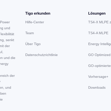
Tigo erkunden
Lösungen
 Power
Hilfe-Center
TS4-X MLPE 
ung und
Team
TS4-A MLPE
xibilität
ng, senkt
Über Tigo
Energy Intelli
mit der
ul,
Datenschutzrichtlinie
GO Optimized
en und die
nergy
GO-optimierte
ereich der
Vorhersage+
y
en, und
Downloads
eben
ie