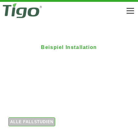
Beispiel Installation
Deutscher
Autohändler setzt auf
Tigo-Optimierer zum
Aufladen von E-Autos
ALLE FALLSTUDIEN