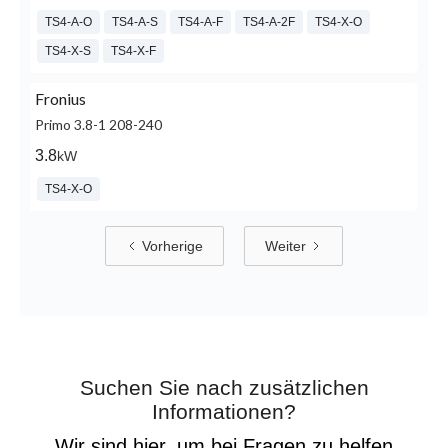
TS4-A-O
TS4-A-S
TS4-A-F
TS4-A-2F
TS4-X-O
TS4-X-S
TS4-X-F
Fronius
Primo 3.8-1 208-240
3.8
kW
TS4-X-O
Vorherige
Weiter
Suchen Sie nach zusätzlichen
Informationen?
Wir sind hier, um bei Fragen zu helfen